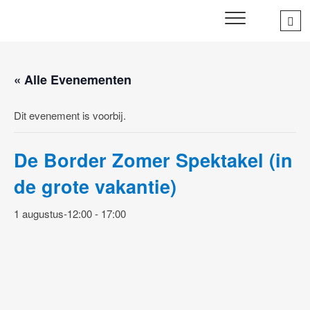
Skip
Sea
SWD – Stichting
to
WIJ ZETTEN ONS IN VOOR HET WELZIJN EN VERBINDEN
…
VAN JONG EN OUD
Welbevinden Delft
content
« Alle Evenementen
Dit evenement is voorbij.
De Border Zomer Spektakel (in
de grote vakantie)
1 augustus-12:00
-
17:00