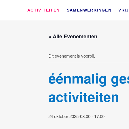
Skip
SWD – Stichting We
to
WIJ ZETTEN ONS IN VOOR HET WELZIJN EN VERBINDEN 
ACTIVITEITEN
SAMENWERKINGEN
VRI
content
« Alle Evenementen
Dit evenement is voorbij.
éénmalig ges
activiteiten
24 oktober 2025-08:00
-
17:00