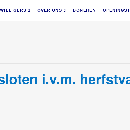
lbevinden Delft
VAN JONG EN OUD
JWILLIGERS
OVER ONS
DONEREN
OPENINGST
loten i.v.m. herfstv