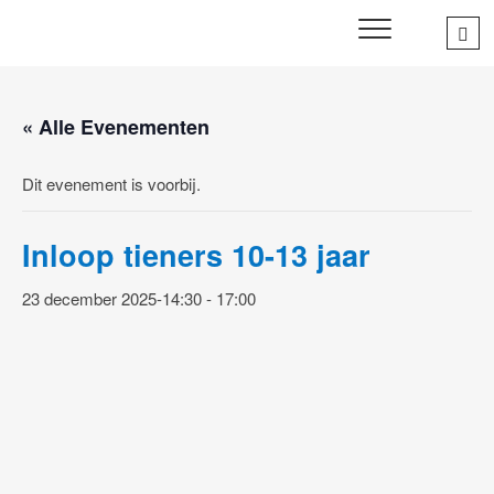
Skip
Sea
SWD – Stichting
to
WIJ ZETTEN ONS IN VOOR HET WELZIJN EN VERBINDEN
…
VAN JONG EN OUD
Welbevinden Delft
content
« Alle Evenementen
Dit evenement is voorbij.
Inloop tieners 10-13 jaar
23 december 2025-14:30
-
17:00