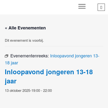
Skip
Sea
SWD – Stichting
to
WIJ ZETTEN ONS IN VOOR HET WELZIJN EN VERBINDEN
…
VAN JONG EN OUD
Welbevinden Delft
content
« Alle Evenementen
Dit evenement is voorbij.
Evenementenreeks:
Inloopavond jongeren 13-
18 jaar
Inloopavond jongeren 13-18
jaar
13 oktober 2025-19:00
-
22:00