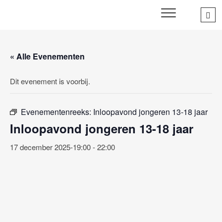
Skip
Sea
SWD – Stichting
to
WIJ ZETTEN ONS IN VOOR HET WELZIJN EN VERBINDEN
…
VAN JONG EN OUD
Welbevinden Delft
content
« Alle Evenementen
Dit evenement is voorbij.
Evenementenreeks:
Inloopavond jongeren 13-18 jaar
Inloopavond jongeren 13-18 jaar
17 december 2025-19:00
-
22:00