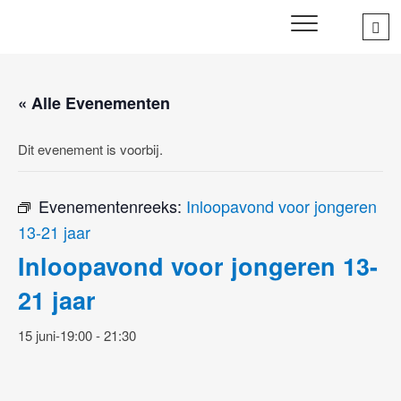
Skip
Sea
SWD – Stichting
to
WIJ ZETTEN ONS IN VOOR HET WELZIJN EN VERBINDEN
…
VAN JONG EN OUD
Welbevinden Delft
content
« Alle Evenementen
Dit evenement is voorbij.
Evenementenreeks:
Inloopavond voor jongeren
13-21 jaar
Inloopavond voor jongeren 13-
21 jaar
15 juni-19:00
-
21:30