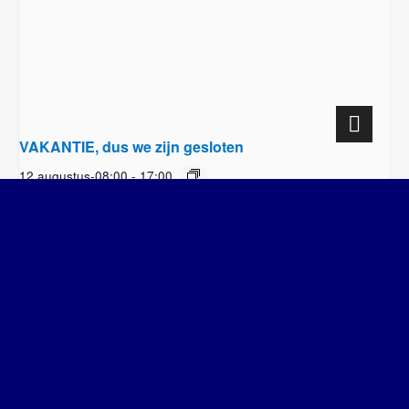
VAKANTIE, dus we zijn gesloten
12 augustus-08:00
-
17:00
i.v.m. scholing zijn we vanmiddag gesloten
Inloopmiddag
tieners 10-13 jaar
(Meidenavond gaat wel gewoon door!!)
SWD – Stichting Welbevinden Delft
| Designed by:
Theme Freesia
|