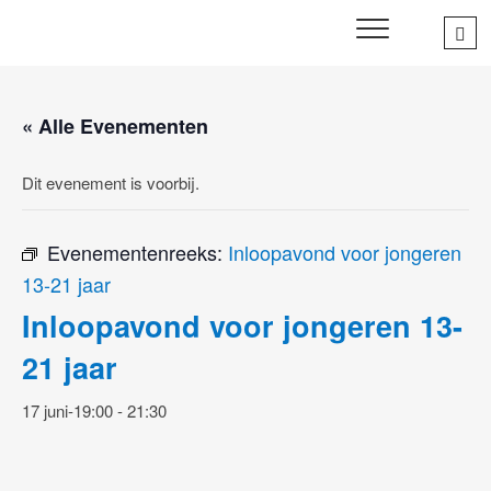
Skip
Sea
SWD – Stichting
to
WIJ ZETTEN ONS IN VOOR HET WELZIJN EN VERBINDEN
…
VAN JONG EN OUD
Welbevinden Delft
content
« Alle Evenementen
Dit evenement is voorbij.
Evenementenreeks:
Inloopavond voor jongeren
13-21 jaar
Inloopavond voor jongeren 13-
21 jaar
17 juni-19:00
-
21:30