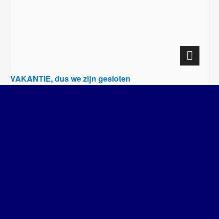
VAKANTIE, dus we zijn gesloten
12 augustus-08:00
-
17:00
Inloopmiddag tieners 10-13
Inloopmiddag tieners 10-13
jaar
jaar
SWD – Stichting Welbevinden Delft
| Designed by:
Theme Freesia
|
WordPress
| © Copyright All right reserved