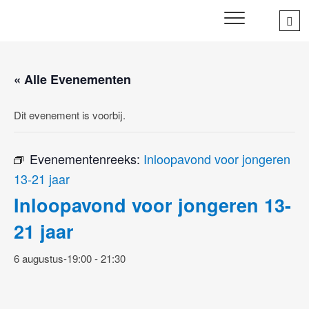
Skip
Sea
SWD – Stichting
to
WIJ ZETTEN ONS IN VOOR HET WELZIJN EN VERBINDEN
…
VAN JONG EN OUD
Welbevinden Delft
content
« Alle Evenementen
Dit evenement is voorbij.
Evenementenreeks:
Inloopavond voor jongeren
13-21 jaar
Inloopavond voor jongeren 13-
21 jaar
6 augustus-19:00
-
21:30