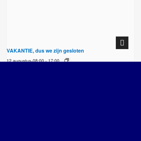
VAKANTIE, dus we zijn gesloten
12 augustus-08:00
-
17:00
VAKANTIE, dus we
Sportactiviteit tieners SBG en SWD op
sportveld naast de Border
zijn gesloten
SWD – Stichting Welbevinden Delft
| Designed by:
Theme Freesia
|
WordPress
| © Copyright All right reserved