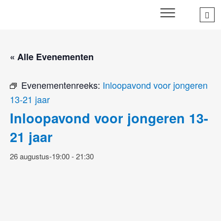
Skip
Sea
SWD – Stichting
to
WIJ ZETTEN ONS IN VOOR HET WELZIJN EN VERBINDEN
…
VAN JONG EN OUD
Welbevinden Delft
content
« Alle Evenementen
Evenementenreeks:
Inloopavond voor jongeren
13-21 jaar
Inloopavond voor jongeren 13-
21 jaar
26 augustus-19:00
-
21:30