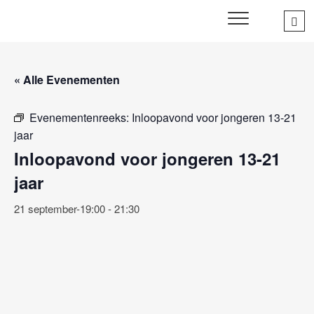
Skip
Sea
SWD – Stichting
to
WIJ ZETTEN ONS IN VOOR HET WELZIJN EN VERBINDEN
…
VAN JONG EN OUD
Welbevinden Delft
content
« Alle Evenementen
Evenementenreeks:
Inloopavond voor jongeren 13-21
jaar
Inloopavond voor jongeren 13-21
jaar
21 september-19:00
-
21:30