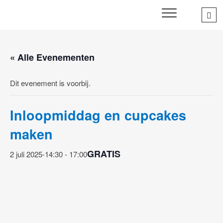
Skip
Sea
SWD – Stichting
to
WIJ ZETTEN ONS IN VOOR HET WELZIJN EN VERBINDEN
…
VAN JONG EN OUD
Welbevinden Delft
content
« Alle Evenementen
Dit evenement is voorbij.
Inloopmiddag en cupcakes
maken
GRATIS
2 juli 2025-14:30
-
17:00