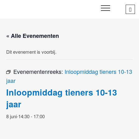
Skip
Sea
SWD – Stichting
to
WIJ ZETTEN ONS IN VOOR HET WELZIJN EN VERBINDEN
…
VAN JONG EN OUD
Welbevinden Delft
content
« Alle Evenementen
Dit evenement is voorbij.
Evenementenreeks:
Inloopmiddag tieners 10-13
jaar
Inloopmiddag tieners 10-13
jaar
8 juni-14:30
-
17:00