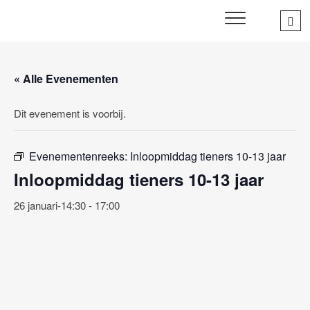
Skip
Sea
SWD – Stichting
to
WIJ ZETTEN ONS IN VOOR HET WELZIJN EN VERBINDEN
…
VAN JONG EN OUD
Welbevinden Delft
content
« Alle Evenementen
Dit evenement is voorbij.
Evenementenreeks:
Inloopmiddag tieners 10-13 jaar
Inloopmiddag tieners 10-13 jaar
26 januari-14:30
-
17:00