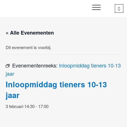
Skip
Sea
SWD – Stichting
to
WIJ ZETTEN ONS IN VOOR HET WELZIJN EN VERBINDEN
…
VAN JONG EN OUD
Welbevinden Delft
content
« Alle Evenementen
Dit evenement is voorbij.
Evenementenreeks:
Inloopmiddag tieners 10-13
jaar
Inloopmiddag tieners 10-13
jaar
3 februari-14:30
-
17:00