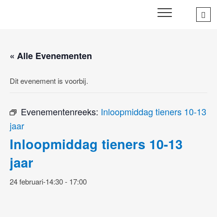
Skip
Sea
SWD – Stichting
to
WIJ ZETTEN ONS IN VOOR HET WELZIJN EN VERBINDEN
…
VAN JONG EN OUD
Welbevinden Delft
content
« Alle Evenementen
Dit evenement is voorbij.
Evenementenreeks:
Inloopmiddag tieners 10-13
jaar
Inloopmiddag tieners 10-13
jaar
24 februari-14:30
-
17:00