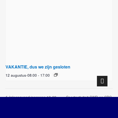
VAKANTIE, dus we zijn gesloten
12 augustus-08:00
-
17:00
Sportactiviteit SWD en SBG
Inloopavond jongeren 13-23
jaar