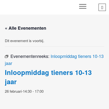
Skip
Sea
SWD – Stichting
to
WIJ ZETTEN ONS IN VOOR HET WELZIJN EN VERBINDEN
…
VAN JONG EN OUD
Welbevinden Delft
content
« Alle Evenementen
Dit evenement is voorbij.
Evenementenreeks:
Inloopmiddag tieners 10-13
jaar
Inloopmiddag tieners 10-13
jaar
26 februari-14:30
-
17:00