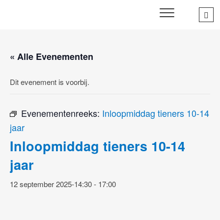
Skip
Sea
SWD – Stichting
to
WIJ ZETTEN ONS IN VOOR HET WELZIJN EN VERBINDEN
…
VAN JONG EN OUD
Welbevinden Delft
content
« Alle Evenementen
Dit evenement is voorbij.
Evenementenreeks:
Inloopmiddag tieners 10-14
jaar
Inloopmiddag tieners 10-14
jaar
12 september 2025-14:30
-
17:00