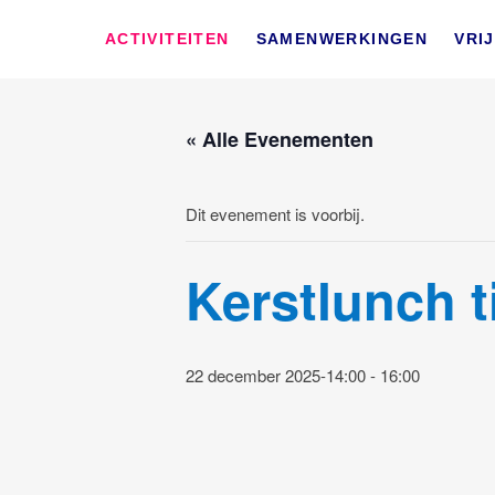
Skip
SWD – Stichting We
to
WIJ ZETTEN ONS IN VOOR HET WELZIJN EN VERBINDEN 
ACTIVITEITEN
SAMENWERKINGEN
VRI
content
« Alle Evenementen
Dit evenement is voorbij.
Kerstlunch t
22 december 2025-14:00
-
16:00