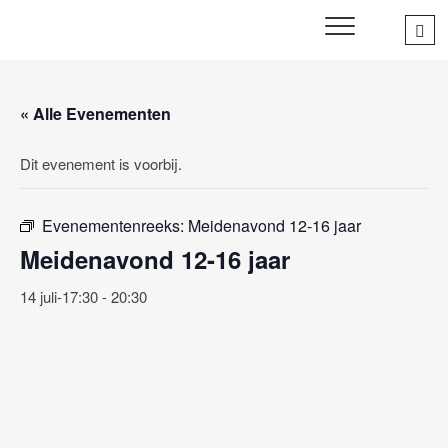
Skip
Sea
SWD – Stichting
to
WIJ ZETTEN ONS IN VOOR HET WELZIJN EN VERBINDEN
…
VAN JONG EN OUD
Welbevinden Delft
content
« Alle Evenementen
Dit evenement is voorbij.
Evenementenreeks:
Meidenavond 12-16 jaar
Meidenavond 12-16 jaar
14 juli-17:30
-
20:30