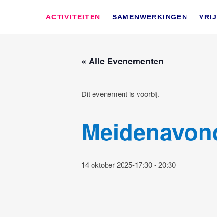
Skip
SWD – Stichting We
to
WIJ ZETTEN ONS IN VOOR HET WELZIJN EN VERBINDEN 
ACTIVITEITEN
SAMENWERKINGEN
VRI
content
« Alle Evenementen
Dit evenement is voorbij.
Meidenavond
14 oktober 2025-17:30
-
20:30