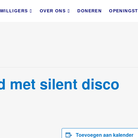
lbevinden Delft
VAN JONG EN OUD
JWILLIGERS
OVER ONS
DONEREN
OPENINGST
 met silent disco
Toevoegen aan kalender