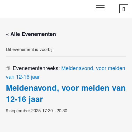
Skip
Sea
SWD – Stichting
to
WIJ ZETTEN ONS IN VOOR HET WELZIJN EN VERBINDEN
…
VAN JONG EN OUD
Welbevinden Delft
content
« Alle Evenementen
Dit evenement is voorbij.
Evenementenreeks:
Meidenavond, voor meiden
van 12-16 jaar
Meidenavond, voor meiden van
12-16 jaar
9 september 2025-17:30
-
20:30