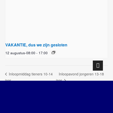
VAKANTIE, dus we zijn gesloten
12 augustus-08:00
-
17:00
Inloopavond jongeren 13-18
Inloopmiddag tieners 10-14
jaar
jaar
SWD – Stichting Welbevinden Delft
| Designed by:
Theme Freesia
|