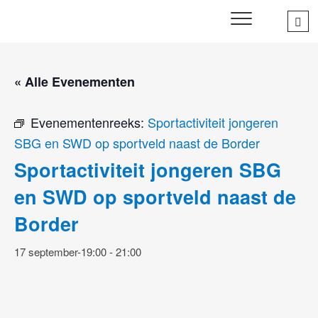
Skip
Sea
SWD – Stichting
to
WIJ ZETTEN ONS IN VOOR HET WELZIJN EN VERBINDEN
…
VAN JONG EN OUD
Welbevinden Delft
content
« Alle Evenementen
Evenementenreeks:
Sportactiviteit jongeren
SBG en SWD op sportveld naast de Border
Sportactiviteit jongeren SBG
en SWD op sportveld naast de
Border
17 september-19:00
-
21:00