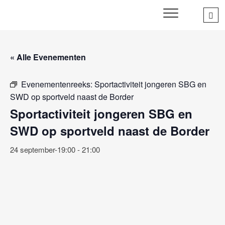
Skip
Sea
SWD – Stichting
to
WIJ ZETTEN ONS IN VOOR HET WELZIJN EN VERBINDEN
…
VAN JONG EN OUD
Welbevinden Delft
content
« Alle Evenementen
Evenementenreeks:
Sportactiviteit jongeren SBG en
SWD op sportveld naast de Border
Sportactiviteit jongeren SBG en
SWD op sportveld naast de Border
24 september-19:00
-
21:00