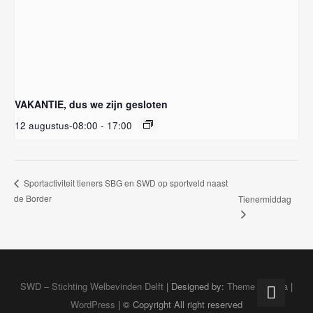
VAKANTIE, dus we zijn gesloten
12 augustus-08:00
-
17:00
Sportactiviteit tieners SBG en SWD op sportveld naast
de Border
Tienermiddag
SWD – Stichting Welbevinden Delft
| Designed by:
Theme Freesia
|
WordPress
| © Copyright All right reserved