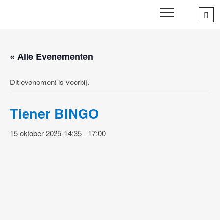
Skip
Sea
SWD – Stichting
to
WIJ ZETTEN ONS IN VOOR HET WELZIJN EN VERBINDEN
…
VAN JONG EN OUD
Welbevinden Delft
content
« Alle Evenementen
Dit evenement is voorbij.
Tiener BINGO
15 oktober 2025-14:35
-
17:00