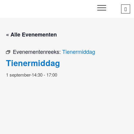
Skip
Sea
SWD – Stichting
to
WIJ ZETTEN ONS IN VOOR HET WELZIJN EN VERBINDEN
…
VAN JONG EN OUD
Welbevinden Delft
content
« Alle Evenementen
Evenementenreeks:
Tienermiddag
Tienermiddag
1 september-14:30
-
17:00