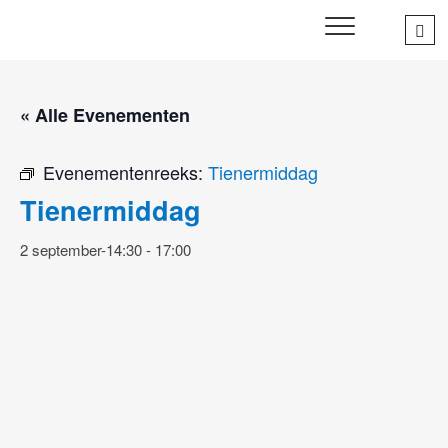
Skip
Sea
SWD – Stichting
to
WIJ ZETTEN ONS IN VOOR HET WELZIJN EN VERBINDEN
…
VAN JONG EN OUD
Welbevinden Delft
content
« Alle Evenementen
Evenementenreeks:
Tienermiddag
Tienermiddag
2 september-14:30
-
17:00