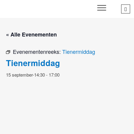
Skip
Sea
SWD – Stichting
to
WIJ ZETTEN ONS IN VOOR HET WELZIJN EN VERBINDEN
…
VAN JONG EN OUD
Welbevinden Delft
content
« Alle Evenementen
Evenementenreeks:
Tienermiddag
Tienermiddag
15 september-14:30
-
17:00