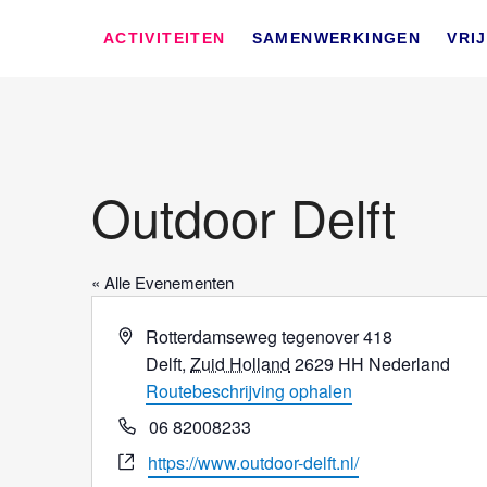
Skip
SWD – Stichting We
to
WIJ ZETTEN ONS IN VOOR HET WELZIJN EN VERBINDEN 
ACTIVITEITEN
SAMENWERKINGEN
VRI
content
Outdoor Delft
« Alle Evenementen
A
Rotterdamseweg tegenover 418
d
Delft
,
Zuid Holland
2629 HH
Nederland
r
Routebeschrijving ophalen
e
T
06 82008233
s
e
W
https://www.outdoor-delft.nl/
l