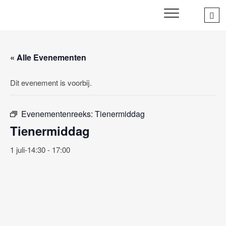
Skip
Sea
SWD – Stichting
to
WIJ ZETTEN ONS IN VOOR HET WELZIJN EN VERBINDEN
…
VAN JONG EN OUD
Welbevinden Delft
content
« Alle Evenementen
Dit evenement is voorbij.
Evenementenreeks:
Tienermiddag
Tienermiddag
1 juli-14:30
-
17:00