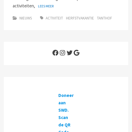
activiteiten,
LEES MEER
NIEUWS
ACTIVITEIT
HERFSTVAKANTIE
TANTHOF
Facebook
Instagram
Twitter
Google
Doneer
aan
SWD.
Scan
de QR