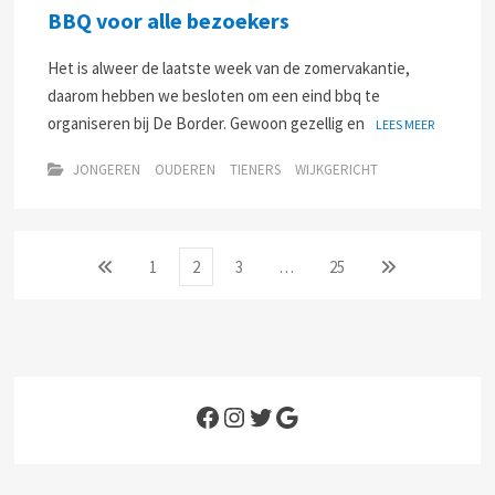
BBQ voor alle bezoekers
Het is alweer de laatste week van de zomervakantie,
daarom hebben we besloten om een eind bbq te
organiseren bij De Border. Gewoon gezellig en
LEES MEER
JONGEREN
OUDEREN
TIENERS
WIJKGERICHT
Berichten
Vorige
Page
Page
Page
Page
Volgende
1
2
3
…
25
pagina
pagina
paginering
Facebook
Instagram
Twitter
Google