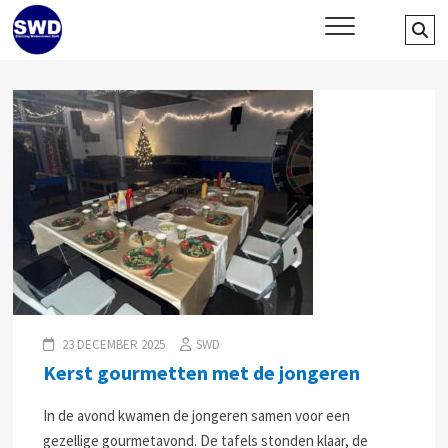
Skip
SWD – Stichting Welbevinden
Se
WIJ ZETTEN ONS IN VOOR HET WELZIJN EN VERBINDEN VAN JONG
to
EN OUD
…
Delft
content
23 DECEMBER 2025
SWD
Kerst gourmetten met de jongeren
In de avond kwamen de jongeren samen voor een
gezellige gourmetavond. De tafels stonden klaar, de