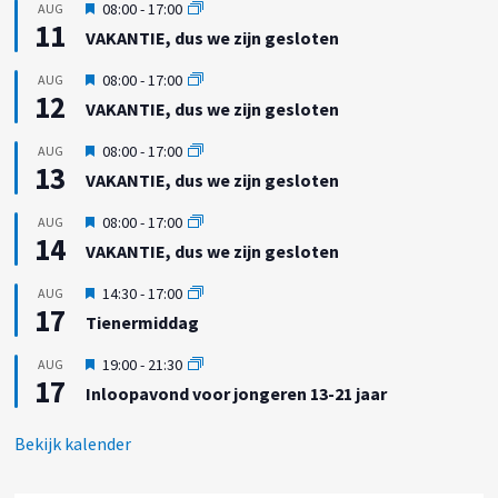
g
U
08:00
-
17:00
AUG
e
11
i
VAKANTIE, dus we zijn gesloten
l
t
i
g
U
08:00
-
17:00
AUG
c
e
12
i
h
VAKANTIE, dus we zijn gesloten
l
t
t
i
g
U
08:00
-
17:00
AUG
c
e
13
i
h
VAKANTIE, dus we zijn gesloten
l
t
t
i
g
U
08:00
-
17:00
AUG
c
e
14
i
h
VAKANTIE, dus we zijn gesloten
l
t
t
i
g
U
14:30
-
17:00
AUG
c
e
17
i
h
Tienermiddag
l
t
t
i
g
U
19:00
-
21:30
AUG
c
e
17
i
h
Inloopavond voor jongeren 13-21 jaar
l
t
t
i
g
c
Bekijk kalender
e
h
l
t
i