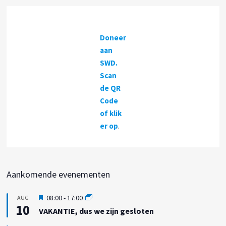
Doneer
aan
SWD.
Scan
de QR
Code
of klik
er op
.
Aankomende evenementen
U
08:00
-
17:00
AUG
10
i
VAKANTIE, dus we zijn gesloten
t