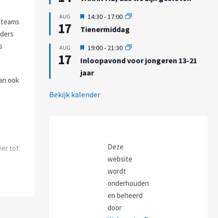
l
t
t
i
g
U
14:30
-
17:00
AUG
c
e teams
e
17
i
h
Tienermiddag
l
iders
t
t
i
g
s
U
19:00
-
21:30
AUG
c
e
17
i
h
Inloopavond voor jongeren 13-21
l
t
t
i
jaar
g
dan ook
c
e
h
l
Bekijk kalender
t
i
c
h
t
Deze
er tof.
website
wordt
onderhouden
en beheerd
door