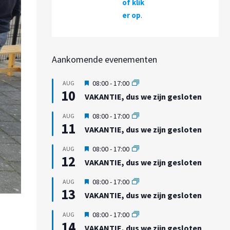
of klik
er op
.
Aankomende evenementen
U
08:00
-
17:00
AUG
10
i
VAKANTIE, dus we zijn gesloten
t
g
U
08:00
-
17:00
AUG
e
11
i
VAKANTIE, dus we zijn gesloten
l
t
i
g
U
08:00
-
17:00
AUG
c
e
12
i
h
VAKANTIE, dus we zijn gesloten
l
t
t
i
g
U
08:00
-
17:00
AUG
c
e
13
i
h
VAKANTIE, dus we zijn gesloten
l
t
t
i
g
U
08:00
-
17:00
AUG
c
e
14
i
h
VAKANTIE, dus we zijn gesloten