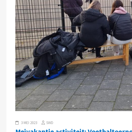
3 MEI 2023
SWD
Meivakantie activiteit: Voetbaltoerno