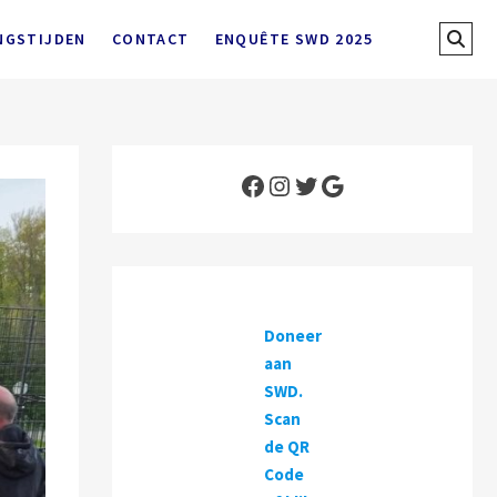
Sear
NGSTIJDEN
CONTACT
ENQUÊTE SWD 2025
…
Facebook
Instagram
Twitter
Google
Doneer
aan
SWD.
Scan
de QR
Code