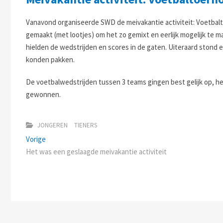
Vanavond organiseerde SWD de meivakantie activiteit: Voetbalto
gemaakt (met lootjes) om het zo gemixt en eerlijk mogelijk te 
hielden de wedstrijden en scores in de gaten. Uiteraard stond er
konden pakken.
De voetbalwedstrijden tussen 3 teams gingen best gelijk op, h
gewonnen.
JONGEREN
TIENERS
Bericht
Previous
Vorige
post:
Het was een geslaagde meivakantie activiteit
navigatie