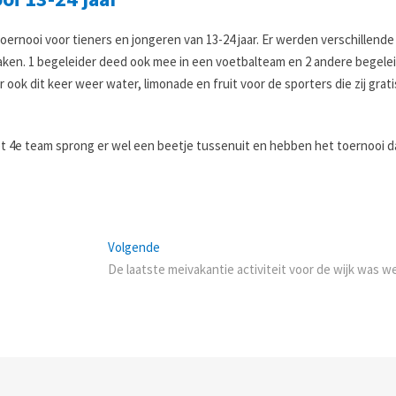
ernooi voor tieners en jongeren van 13-24 jaar. Er werden verschillend
maken. 1 begeleider deed ook mee in een voetbalteam en 2 andere begele
 ook dit keer weer water, limonade en fruit voor de sporters die zij grati
et 4e team sprong er wel een beetje tussenuit en hebben het toernooi 
Next
Volgende
post:
De laatste meivakantie activiteit voor de wijk was we