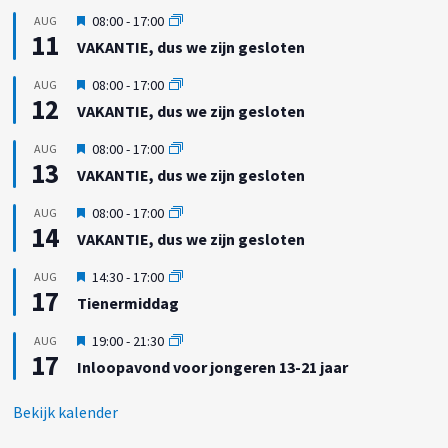
g
U
08:00
-
17:00
AUG
e
11
i
VAKANTIE, dus we zijn gesloten
l
t
i
g
U
08:00
-
17:00
AUG
c
e
12
i
h
VAKANTIE, dus we zijn gesloten
l
t
t
i
g
U
08:00
-
17:00
AUG
c
e
13
i
h
VAKANTIE, dus we zijn gesloten
l
t
t
i
g
U
08:00
-
17:00
AUG
c
e
14
i
h
VAKANTIE, dus we zijn gesloten
l
t
t
i
g
U
14:30
-
17:00
AUG
c
e
17
i
h
Tienermiddag
l
t
t
i
g
U
19:00
-
21:30
AUG
c
e
17
i
h
Inloopavond voor jongeren 13-21 jaar
l
t
t
i
g
c
Bekijk kalender
e
h
l
t