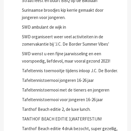
Straatfeest en buurt BBQ op de Bikolaan
Surinaamse broodjes kip kerrie gemaakt door
jongeren voor jongeren.
SWD ambulant de wijk in
SWD organiseert weer veel activiteiten in de
zomervakantie bij 'J.C. De Border Summer Vibes'
SWD wenst u een fijne jaarwisseling en een
voorspoedig, liefdevol, maar vooral gezond 2023!
Tafeltennis toernooitje tijdens inloop J.C. De Border.
Tafeltennistoernooi jongeren 16-26 jaar
Tafeltennistoernooi met de tieners en jongeren
Tafeltennistoernooi voor jongeren 16-26 jaar
Tanthof Beach editie 2, de luxe lunch.
TANTHOF BEACH EDITIE 3,WATERFESTIJN!
Tanthof Beach editie 4 druk bezocht, super gezellig,