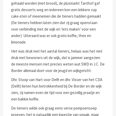
gehaald worden (met brood), de plusmarkt Tanthof gaf
gratis desserts weg en iedereen kon een lekkere cup
cake eten of meenemen die de tieners hadden gemaakt
(De tieners hebben laten zien dat zij graag openstaan
voor verbinding met de wijk en ‘iets maken’ voor een
ander). Uiteraard was er ook gratis koffie, thee en
limonade.
Het was druk met het aantal tieners, helaas was het niet
druk met bewoners uit de wijk, dat is jammer aangezien
de meeste mensen niet precies weten wat SWD in J.C. De
Border allemaal doet voor de jeugd en wijkgericht.
Dhr. Stoop van Hart voor Delft en dhr. Visser van het CDA
(Delft) lieten hun betrokkenheid bij De Border en de wijk
zien, zij namen even de tijd voor een gezellig praatje en
een bakkie koffie.
De tieners wilde ook graag eens verse pompoensoep
proeven, het is natuurlijk een kwestie van smaak, maar