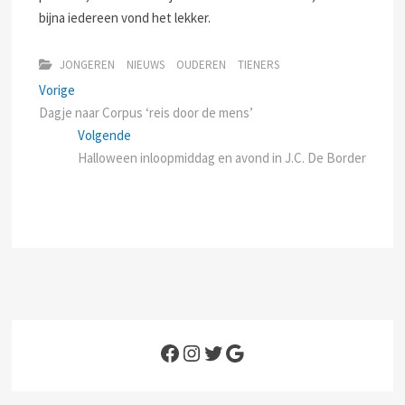
bijna iedereen vond het lekker.
JONGEREN
NIEUWS
OUDEREN
TIENERS
Bericht
Previous
Vorige
post:
Dagje naar Corpus ‘reis door de mens’
navigatie
Next
Volgende
post:
Halloween inloopmiddag en avond in J.C. De Border
Facebook
Instagram
Twitter
Google