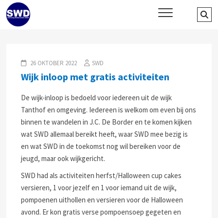
Skip
SWD – Stichting Welbevinden
Se
WIJ ZETTEN ONS IN VOOR HET WELZIJN EN VERBINDEN VAN JONG
to
EN OUD
…
Delft
content
26 OKTOBER 2022
SWD
Wijk inloop met gratis activiteiten
De wijk-inloop is bedoeld voor iedereen uit de wijk
Tanthof en omgeving. Iedereen is welkom om even bij ons
binnen te wandelen in J.C. De Border en te komen kijken
wat SWD allemaal bereikt heeft, waar SWD mee bezig is
en wat SWD in de toekomst nog wil bereiken voor de
jeugd, maar ook wijkgericht.
SWD had als activiteiten herfst/Halloween cup cakes
versieren, 1 voor jezelf en 1 voor iemand uit de wijk,
pompoenen uithollen en versieren voor de Halloween
avond. Er kon gratis verse pompoensoep gegeten en