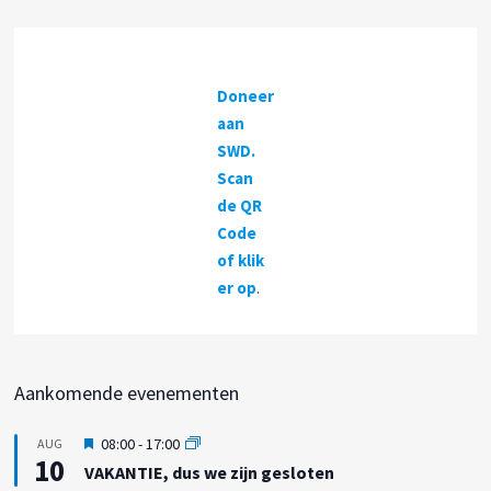
Doneer
aan
SWD.
Scan
de QR
Code
of klik
er op
.
Aankomende evenementen
U
08:00
-
17:00
AUG
10
i
VAKANTIE, dus we zijn gesloten
t