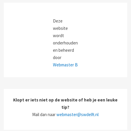
i
c
h
t
Deze
website
wordt
onderhouden
en beheerd
door
Webmaster B
Klopt er iets niet op de website of heb je een leuke
tip?
Mail dan naar
webmaster@swdelft.nl