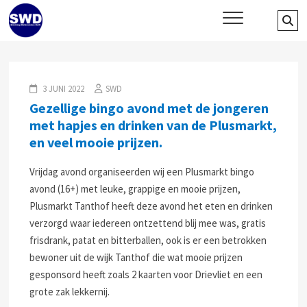
Skip
SWD – Stichting Welbevinden
Se
WIJ ZETTEN ONS IN VOOR HET WELZIJN EN VERBINDEN VAN JONG
to
EN OUD
…
Delft
content
3 JUNI 2022
SWD
Gezellige bingo avond met de jongeren
met hapjes en drinken van de Plusmarkt,
en veel mooie prijzen.
Vrijdag avond organiseerden wij een Plusmarkt bingo
avond (16+) met leuke, grappige en mooie prijzen,
Plusmarkt Tanthof heeft deze avond het eten en drinken
verzorgd waar iedereen ontzettend blij mee was, gratis
frisdrank, patat en bitterballen, ook is er een betrokken
bewoner uit de wijk Tanthof die wat mooie prijzen
gesponsord heeft zoals 2 kaarten voor Drievliet en een
grote zak lekkernij.