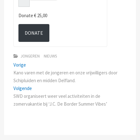
e
e
Donate
€ 25,00
n
l
i
DONATE
e
d
j
e
JONGEREN
NIEUWS
z
Bericht
Previous
Vorige
i
n
post:
Kano varen met de jongeren en onze vrijwilligers door
navigatie
g
Schipluiden en midden Delfland.
e
Next
Volgende
n
post:
SWD organiseert weer veel activiteiten in de
v
o
zomervakantie bij ‘J.C. De Border Summer Vibes’
o
r
d
e
a