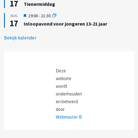
17
i
h
Tienermiddag
l
t
t
i
g
U
19:00
-
21:30
AUG
c
e
17
i
h
Inloopavond voor jongeren 13-21 jaar
l
t
t
i
g
c
Bekijk kalender
e
h
l
t
i
c
h
t
Deze
website
wordt
onderhouden
en beheerd
door
Webmaster B