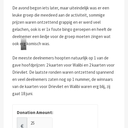
De avond begon iets later, maar uiteindelijk was er een
leuke groep die meedeed aan de activiteit, sommige
prijzen waren ontzettend grappig en er werd veel
gelachen, ook is er 1x foute bingo geroepen en heeft de
deelnemer een liedje voor de groep moeten zingen wat
ook erg komisch was.
V
a
De meeste deelnemers hoopten natuurlijk op 1 van de
l
gave hoofdprijzen: 2 kaarten voor Walibi en 2 kaarten voor
s
Drievliet. De laatste ronden waren ontzettend spannend
e
en veel deelnemers zaten nog op 1 nummer, de winnaars
b
i
van de kaarten voor Drievliet en Walibi waren erg blij, zij
n
gaat 18 juni.
g
o
,
Donation Amount:
d
u
€
s