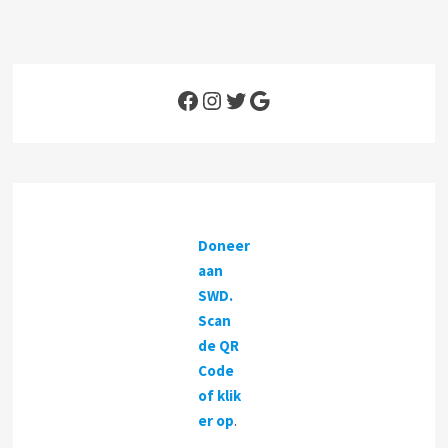
n
d
e
r
e
Facebook
Instagram
Twitter
Google
n
Doneer
aan
SWD.
Scan
de QR
Code
of klik
er op
.