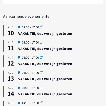
Aankomende evenementen
U
08:00
-
17:00
AUG
10
i
VAKANTIE, dus we zijn gesloten
t
g
U
08:00
-
17:00
AUG
e
11
i
VAKANTIE, dus we zijn gesloten
l
t
i
g
U
08:00
-
17:00
AUG
c
e
12
i
h
VAKANTIE, dus we zijn gesloten
l
t
t
i
g
U
08:00
-
17:00
AUG
c
e
13
i
h
VAKANTIE, dus we zijn gesloten
l
t
t
i
g
U
08:00
-
17:00
AUG
c
e
14
i
h
VAKANTIE, dus we zijn gesloten
l
t
t
i
g
U
14:30
-
17:00
AUG
c
e