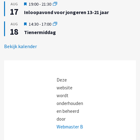
g
U
19:00
-
21:30
AUG
c
e
17
i
h
Inloopavond voor jongeren 13-21 jaar
l
t
t
i
g
U
14:30
-
17:00
AUG
c
e
18
i
h
Tienermiddag
l
t
t
i
g
c
Bekijk kalender
e
h
l
t
i
c
h
t
Deze
website
wordt
onderhouden
en beheerd
door
Webmaster B