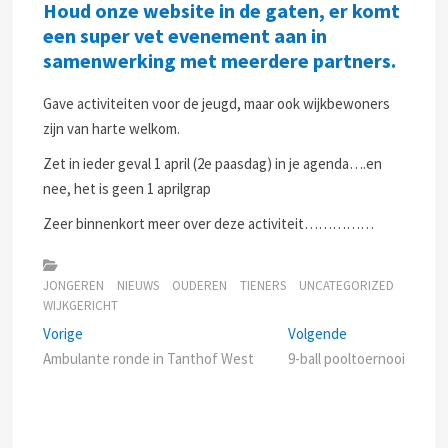
Houd onze website in de gaten, er komt
een super vet evenement aan in
samenwerking met meerdere partners.
Gave activiteiten voor de jeugd, maar ook wijkbewoners
zijn van harte welkom.
Zet in ieder geval 1 april (2e paasdag) in je agenda….en
nee, het is geen 1 aprilgrap
Zeer binnenkort meer over deze activiteit……………
JONGEREN
NIEUWS
OUDEREN
TIENERS
UNCATEGORIZED
WIJKGERICHT
Bericht
Previous
Next
Vorige
Volgende
post:
post:
Ambulante ronde in Tanthof West
9-ball pooltoernooi
navigatie