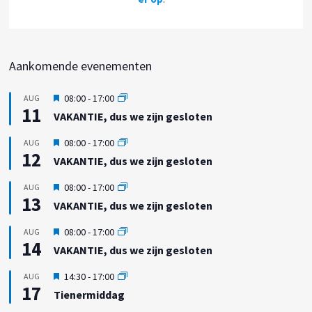
Aankomende evenementen
U
08:00
-
17:00
AUG
11
i
VAKANTIE, dus we zijn gesloten
t
g
U
08:00
-
17:00
AUG
e
12
i
VAKANTIE, dus we zijn gesloten
l
t
i
g
U
08:00
-
17:00
AUG
c
e
13
i
h
VAKANTIE, dus we zijn gesloten
l
t
t
i
g
U
08:00
-
17:00
AUG
c
e
14
i
h
VAKANTIE, dus we zijn gesloten
l
t
t
i
g
U
14:30
-
17:00
AUG
c
e
17
i
h
Tienermiddag
l
t
t
i