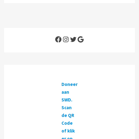
Facebook
Instagram
Twitter
Google
Doneer
aan
SWD.
Scan
de QR
Code
of klik
er op
.