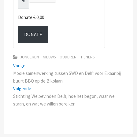
Donate
€ 0,00
DONATE
JONGEREN
NIEUWS
OUDEREN
TIENERS
Bericht
Previous
Vorige
post:
Mooie samenwerking tussen SWD en Delft voor Elkaar bij
navigatie
buurt BBQ op de Bikolaan.
Next
Volgende
post:
Stichting Welbevinden Delft, hoe het begon, waar we
staan, en wat we willen bereiken.