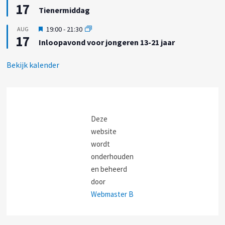
e
17
i
h
Tienermiddag
l
t
t
i
g
U
19:00
-
21:30
AUG
c
e
17
i
h
Inloopavond voor jongeren 13-21 jaar
l
t
t
i
g
c
Bekijk kalender
e
h
l
t
i
c
h
t
Deze
website
wordt
onderhouden
en beheerd
door
Webmaster B