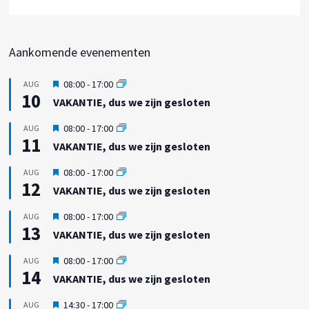
Aankomende evenementen
U
08:00
-
17:00
AUG
10
i
VAKANTIE, dus we zijn gesloten
t
g
U
08:00
-
17:00
AUG
e
11
i
VAKANTIE, dus we zijn gesloten
l
t
i
g
U
08:00
-
17:00
AUG
c
e
12
i
h
VAKANTIE, dus we zijn gesloten
l
t
t
i
g
U
08:00
-
17:00
AUG
c
e
13
i
h
VAKANTIE, dus we zijn gesloten
l
t
t
i
g
U
08:00
-
17:00
AUG
c
e
14
i
h
VAKANTIE, dus we zijn gesloten
l
t
t
i
g
U
14:30
-
17:00
AUG
c