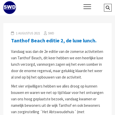
Skip
SWD – Stichting Welbevinden
Se
WIJ ZETTEN ONS IN VOOR HET WELZIJN EN VERBINDEN VAN JONG
to
EN OUD
…
Delft
content
1 AUGUSTUS 2021
SWD
Tanthof Beach editie 2, de luxe lunch.
Vandaag was dan de 2e editie van de zomerse activiteiten
van Tanthof Beach, dit keer hebben we een heerlijke luxe
lunch verzorgd, vanmorgen zagen wij het even somber in
door de enorme regenval, maar gelukkig klaarde het weer
al snel op bij het opbouwen van de activiteit.
Met vier vrijwilligers hebben we alles droog op kunnen
bouwen en waren we net op tijd klaar voor het ontvangen
van ons hoog geplaatste bezoek, vandaag kwamen er
namelijk bewoners uit de wijk Tanthof en ook bewoners
van zorginstelling ´Het Abtswoudehuis´ (met