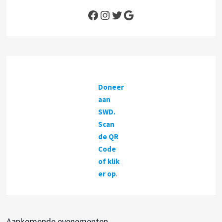
Facebook
Instagram
Twitter
Google
Doneer
aan
SWD.
Scan
de QR
Code
of klik
er op
.
Aankomende evenementen