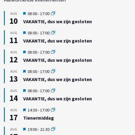
U
08:00
-
17:00
AUG
10
i
VAKANTIE, dus we zijn gesloten
t
g
U
08:00
-
17:00
AUG
e
11
i
VAKANTIE, dus we zijn gesloten
l
t
i
g
U
08:00
-
17:00
AUG
c
e
12
i
h
VAKANTIE, dus we zijn gesloten
l
t
t
i
g
U
08:00
-
17:00
AUG
c
e
13
i
h
VAKANTIE, dus we zijn gesloten
l
t
t
i
g
U
08:00
-
17:00
AUG
c
e
14
i
h
VAKANTIE, dus we zijn gesloten
l
t
t
i
g
U
14:30
-
17:00
AUG
c
e
17
i
h
Tienermiddag
l
t
t
i
g
U
19:00
-
21:30
AUG
c
e
i