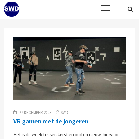
Skip
SWD – Stichting Welbevinden
Se
WIJ ZETTEN ONS IN VOOR HET WELZIJN EN VERBINDEN VAN JONG
to
EN OUD
…
Delft
content
27 DECEMBER 2023
SWD
VR gamen met de jongeren
Het is de week tussen kerst en oud en nieuw, hiervoor