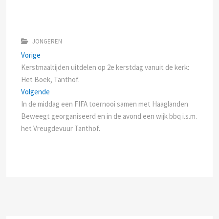
JONGEREN
Bericht
Previous
Vorige
post:
Kerstmaaltijden uitdelen op 2e kerstdag vanuit de kerk:
navigatie
Het Boek, Tanthof.
Next
Volgende
post:
In de middag een FIFA toernooi samen met Haaglanden
Beweegt georganiseerd en in de avond een wijk bbq i.s.m.
het Vreugdevuur Tanthof.