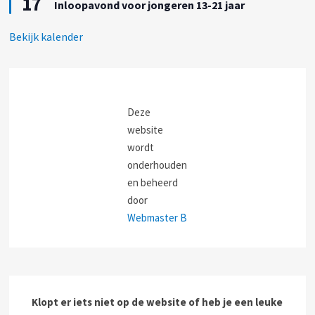
17
h
Inloopavond voor jongeren 13-21 jaar
l
t
t
i
g
c
Bekijk kalender
e
h
l
t
i
c
h
t
Deze
website
wordt
onderhouden
en beheerd
door
Webmaster B
Klopt er iets niet op de website of heb je een leuke