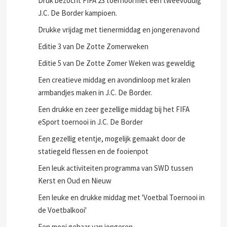
Druk bezocht FIFA 23 toernooi met een tweevoudig
J.C. De Border kampioen.
Drukke vrijdag met tienermiddag en jongerenavond
Editie 3 van De Zotte Zomerweken
Editie 5 van De Zotte Zomer Weken was geweldig
Een creatieve middag en avondinloop met kralen
armbandjes maken in J.C. De Border.
Een drukke en zeer gezellige middag bij het FIFA
eSport toernooi in J.C. De Border
Een gezellig etentje, mogelijk gemaakt door de
statiegeld flessen en de fooienpot
Een leuk activiteiten programma van SWD tussen
Kerst en Oud en Nieuw
Een leuke en drukke middag met 'Voetbal Toernooi in
de Voetbalkooi'
Een mooi gebaar van jongeren