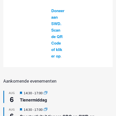
Doneer
aan
SWD.
Scan
de QR
Code
of klik
er op
.
Aankomende evenementen
U
14:30
-
17:00
AUG
6
i
Tienermiddag
t
g
U
14:30
-
17:00
AUG
e
6
i