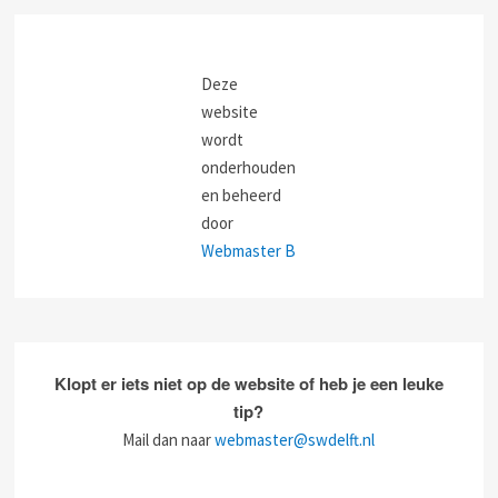
t
i
c
h
t
Deze
website
wordt
onderhouden
en beheerd
door
Webmaster B
Klopt er iets niet op de website of heb je een leuke
tip?
Mail dan naar
webmaster@swdelft.nl