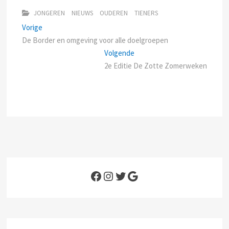
JONGEREN
NIEUWS
OUDEREN
TIENERS
Bericht
Previous
Vorige
post:
De Border en omgeving voor alle doelgroepen
navigatie
Next
Volgende
post:
2e Editie De Zotte Zomerweken
Facebook
Instagram
Twitter
Google