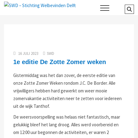
Skip
SWD –
Se
WIJ ZETTEN ONS IN VOOR HET
to
WELZIJN EN VERBINDEN VAN
…
Stichting
content
JONG EN OUD
Welbevinden
Delft
16 JULI 2023
SWD
1e editie De Zotte Zomer weken
Gistermiddag was het dan zover, de eerste editie van
onze Zotte Zomer Weken rondom J.C. De Border. Alle
vrijwilligers hebben hard gewerkt om weer mooie
zomervakantie activiteiten neer te zetten voor iedereen
uit de wijk Tanthof.
De weersvoorspelling was helaas niet fantastisch, maar
gelukkig bleef het lang droog. Alles werd voorbereid en
om 12:00 uur begonnen de activiteiten, er waren 2