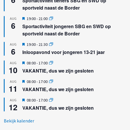
Sportactiviteit tieners SBG en SWD op
l
t
sportveld naast de Border
i
g
c
e
h
U
19:00
-
21:00
AUG
l
6
t
i
Sportactiviteit jongeren SBG en SWD op
i
t
c
sportveld naast de Border
g
h
e
t
U
19:00
-
21:30
AUG
l
6
i
Inloopavond voor jongeren 13-21 jaar
i
t
c
g
h
U
08:00
-
17:00
AUG
e
10
t
i
VAKANTIE, dus we zijn gesloten
l
t
i
g
U
08:00
-
17:00
AUG
c
e
11
i
h
VAKANTIE, dus we zijn gesloten
l
t
t
i
g
U
08:00
-
17:00
AUG
c
e
12
i
h
VAKANTIE, dus we zijn gesloten
l
t
t
i
g
c
Bekijk kalender
e
h
l