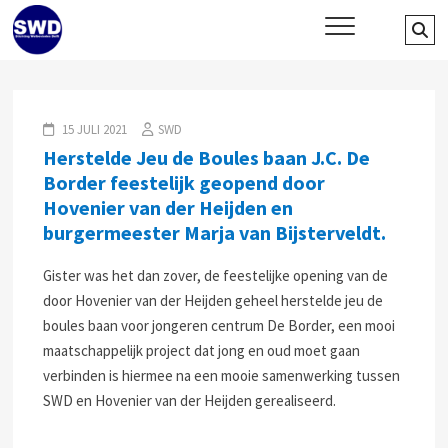
Skip
SWD – Stichting Welbevinden
Se
WIJ ZETTEN ONS IN VOOR HET WELZIJN EN VERBINDEN VAN JONG
to
EN OUD
…
Delft
content
15 JULI 2021
SWD
Herstelde Jeu de Boules baan J.C. De
Border feestelijk geopend door
Hovenier van der Heijden en
burgermeester Marja van Bijsterveldt.
Gister was het dan zover, de feestelijke opening van de
door Hovenier van der Heijden geheel herstelde jeu de
boules baan voor jongeren centrum De Border, een mooi
maatschappelijk project dat jong en oud moet gaan
verbinden is hiermee na een mooie samenwerking tussen
SWD en Hovenier van der Heijden gerealiseerd.