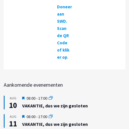
Doneer
aan
SWD.
Scan
de QR
Code
of klik
er op
.
Aankomende evenementen
U
08:00
-
17:00
AUG
10
i
VAKANTIE, dus we zijn gesloten
t
g
U
08:00
-
17:00
AUG
e
11
i
VAKANTIE, dus we zijn gesloten
l
t