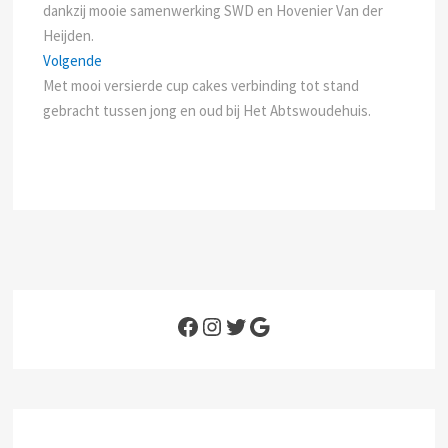
navigatie
dankzij mooie samenwerking SWD en Hovenier Van der
Heijden.
Next
Volgende
post:
Met mooi versierde cup cakes verbinding tot stand
gebracht tussen jong en oud bij Het Abtswoudehuis.
Facebook
Instagram
Twitter
Google