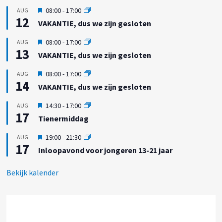
i
g
U
08:00
-
17:00
AUG
c
e
12
i
h
VAKANTIE, dus we zijn gesloten
l
t
t
i
g
U
08:00
-
17:00
AUG
c
e
13
i
h
VAKANTIE, dus we zijn gesloten
l
t
t
i
g
U
08:00
-
17:00
AUG
c
e
14
i
h
VAKANTIE, dus we zijn gesloten
l
t
t
i
g
U
14:30
-
17:00
AUG
c
e
17
i
h
Tienermiddag
l
t
t
i
g
U
19:00
-
21:30
AUG
c
e
17
i
h
Inloopavond voor jongeren 13-21 jaar
l
t
t
i
g
c
Bekijk kalender
e
h
l
t
i
c
h
t