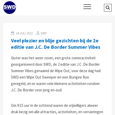
Skip
SWD – Stichting Welbevinden
Se
WIJ ZETTEN ONS IN VOOR HET WELZIJN EN VERBINDEN VAN JONG
to
EN OUD
…
Delft
content
24 JULI 2022
SWD
Veel plezier en blije gezichten bij de 2e
editie van J.C. De Border Summer Vibes
Gister was het weer zover, een grote zomeractiviteit
georganiseerd door SWD, de 2 editie van J.C. De Border
Summer Vibes genaamd de Wipe Out, voor deze dag had
SWD een Wipe Out Sweeper en een Bungee Run
geregeld, en er waren vele kleinere activiteiten rondom
J.C. De Border voor jong en oud.
Om 9:15 uur in de ochtend waren de vrijwilligers alweer
druk bezig om alle attracties, activiteiten, en versieringen