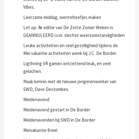
Lasergamen, een stormbaan, cupcakes, en happy
stones bij de 4e editie van J.C. De Border Summer
Vibes.
Leerzame middag, wentelteefjes maken
Let op: 4e editie van De Zotte Zomer Weken is
GEANNULEERD i.v.m. slechte weersomstandigheden
Leuke activiteiten en veel gezelligheid tijdens de
Mei vakantie activiteiten week bij J.C. De Border.
Ligthning VR gamen ontzettend leuk, en veel
gelachen.
Maak kennis met de nieuwe jongerenwerker van
SWD, Dave Destombes.
Meidenavond
Meidenavond gestart in De Border
Meidenavonden bij SWD in De Border