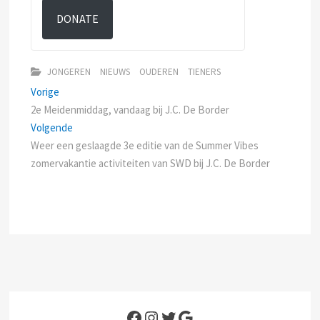
DONATE
JONGEREN
NIEUWS
OUDEREN
TIENERS
Bericht
Previous
Vorige
post:
2e Meidenmiddag, vandaag bij J.C. De Border
navigatie
Next
Volgende
post:
Weer een geslaagde 3e editie van de Summer Vibes
zomervakantie activiteiten van SWD bij J.C. De Border
Facebook
Instagram
Twitter
Google