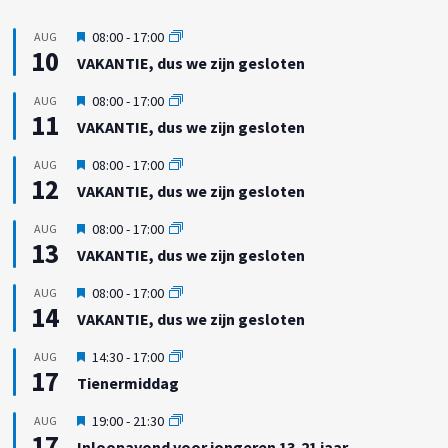
U
08:00
-
17:00
AUG
10
i
VAKANTIE, dus we zijn gesloten
t
g
U
08:00
-
17:00
AUG
e
11
i
VAKANTIE, dus we zijn gesloten
l
t
i
g
U
08:00
-
17:00
AUG
c
e
12
i
h
VAKANTIE, dus we zijn gesloten
l
t
t
i
g
U
08:00
-
17:00
AUG
c
e
13
i
h
VAKANTIE, dus we zijn gesloten
l
t
t
i
g
U
08:00
-
17:00
AUG
c
e
14
i
h
VAKANTIE, dus we zijn gesloten
l
t
t
i
g
U
14:30
-
17:00
AUG
c
e
17
i
h
Tienermiddag
l
t
t
i
g
U
19:00
-
21:30
AUG
c
e
17
i
h
Inloopavond voor jongeren 13-21 jaar
l
t
t
i