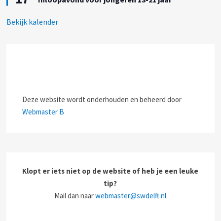
g
c
Bekijk kalender
e
h
l
t
i
c
h
t
Deze
website
wordt
onderhouden
en beheerd
door
Webmaster B
Klopt er iets niet op de website of heb je een leuke
tip?
Mail dan naar
webmaster@swdelft.nl