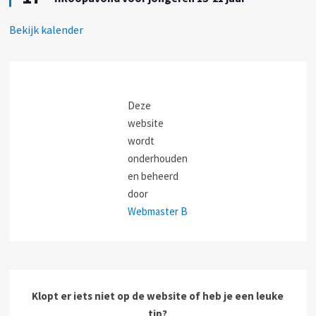
l
t
t
i
g
c
Bekijk kalender
e
h
l
t
i
c
h
t
Deze
website
wordt
onderhouden
en beheerd
door
Webmaster B
Klopt er iets niet op de website of heb je een leuke
tip?