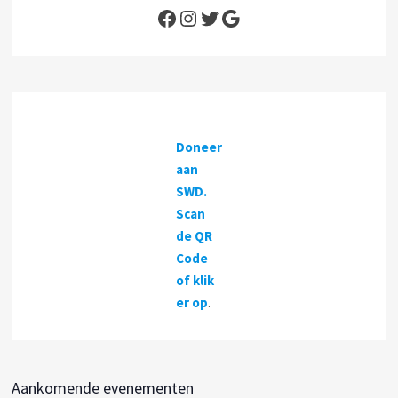
Facebook
Instagram
Twitter
Google
Doneer
aan
SWD.
Scan
de QR
Code
of klik
er op
.
Aankomende evenementen