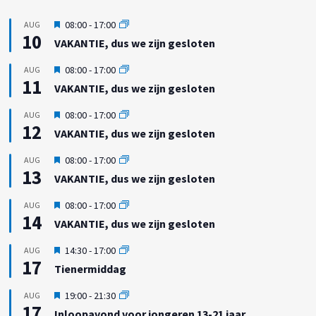
U
08:00
-
17:00
AUG
10
i
VAKANTIE, dus we zijn gesloten
t
g
U
08:00
-
17:00
AUG
e
11
i
VAKANTIE, dus we zijn gesloten
l
t
i
g
U
08:00
-
17:00
AUG
c
e
12
i
h
VAKANTIE, dus we zijn gesloten
l
t
t
i
g
U
08:00
-
17:00
AUG
c
e
13
i
h
VAKANTIE, dus we zijn gesloten
l
t
t
i
g
U
08:00
-
17:00
AUG
c
e
14
i
h
VAKANTIE, dus we zijn gesloten
l
t
t
i
g
U
14:30
-
17:00
AUG
c
e
17
i
h
Tienermiddag
l
t
t
i
g
U
19:00
-
21:30
AUG
c
e
17
i
h
Inloopavond voor jongeren 13-21 jaar