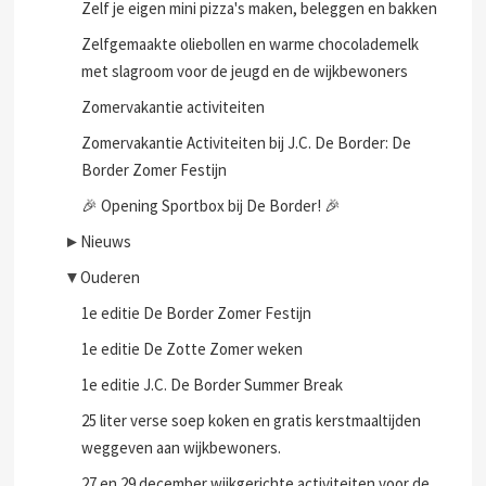
Zelf je eigen mini pizza's maken, beleggen en bakken
Zelfgemaakte oliebollen en warme chocolademelk
met slagroom voor de jeugd en de wijkbewoners
Zomervakantie activiteiten
Zomervakantie Activiteiten bij J.C. De Border: De
Border Zomer Festijn
🎉 Opening Sportbox bij De Border! 🎉
►
Nieuws
▼
Ouderen
1e editie De Border Zomer Festijn
1e editie De Zotte Zomer weken
1e editie J.C. De Border Summer Break
25 liter verse soep koken en gratis kerstmaaltijden
weggeven aan wijkbewoners.
27 en 29 december wijkgerichte activiteiten voor de