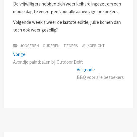
De vrijwilligers hebben zich weer keihard ingezet om een
mooie dag te verzorgen voor alle aanwezige bezoekers.
Volgende week alweer de laatste editie, jullie komen dan
toch ook weer gezellig?
JONGEREN
OUDEREN
TIENERS
WIJKGERICHT
Bericht
Previous
Vorige
post:
Avondje paintballen bij Outdoor Delft
navigatie
Next
Volgende
post:
BBQ voor alle bezoekers