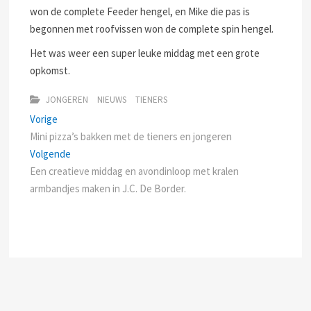
won de complete Feeder hengel, en Mike die pas is
begonnen met roofvissen won de complete spin hengel.
Het was weer een super leuke middag met een grote
opkomst.
JONGEREN
NIEUWS
TIENERS
Bericht
Previous
Vorige
post:
Mini pizza’s bakken met de tieners en jongeren
navigatie
Next
Volgende
post:
Een creatieve middag en avondinloop met kralen
armbandjes maken in J.C. De Border.