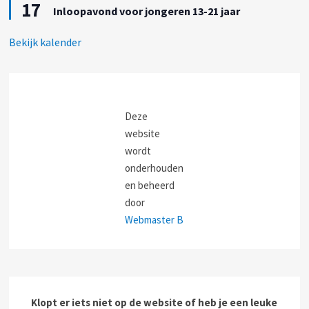
e
17
i
h
Inloopavond voor jongeren 13-21 jaar
l
t
t
i
g
c
Bekijk kalender
e
h
l
t
i
c
h
t
Deze
website
wordt
onderhouden
en beheerd
door
Webmaster B
Klopt er iets niet op de website of heb je een leuke