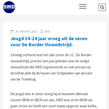
Skip
SWD – Stichting Welbevinden
Se
WIJ ZETTEN ONS IN VOOR HET WELZIJN EN VERBINDEN VAN JONG
to
EN OUD
…
Delft
content
30 JANUARI 2023
SWD
Jeugd 14-24 jaar vroeg uit de veren
voor De Border Viswedstrijd.
Zondag ochtend was het dan zover de J.C. De Border
viswedstrijd, precies een jaar geleden was de vorige
viswedstrijd die SWD organiseerde en ook precies op
dezelfde plek bij de haven van Schipluiden aan de kant
van de Trambrug.
De jeugd was er weer vroeg bij en kwamen allemaal
tussen 08:00 en 08:30 uur aan, SWD was al om 06:00 uur
gaan zitten en heeft een soort kamp opgezet waar koffie,