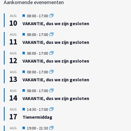
Aankomende evenementen
U
08:00
-
17:00
AUG
10
i
VAKANTIE, dus we zijn gesloten
t
g
U
08:00
-
17:00
AUG
e
11
i
VAKANTIE, dus we zijn gesloten
l
t
i
g
U
08:00
-
17:00
AUG
c
e
12
i
h
VAKANTIE, dus we zijn gesloten
l
t
t
i
g
U
08:00
-
17:00
AUG
c
e
13
i
h
VAKANTIE, dus we zijn gesloten
l
t
t
i
g
U
08:00
-
17:00
AUG
c
e
14
i
h
VAKANTIE, dus we zijn gesloten
l
t
t
i
g
U
14:30
-
17:00
AUG
c
e
17
i
h
Tienermiddag
l
t
t
i
g
U
19:00
-
21:30
AUG
c