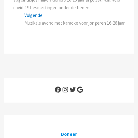
navigatie
covid-19 besmettingen onder de tieners.
Next
Volgende
post:
Muzikale avond met karaoke voor jongeren 16-26 jaar
Facebook
Instagram
Twitter
Google
Doneer