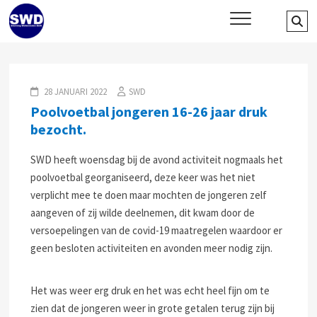
Skip
SWD – Stichting Welbevinden
Se
WIJ ZETTEN ONS IN VOOR HET WELZIJN EN VERBINDEN VAN JONG
to
EN OUD
…
Delft
content
28 JANUARI 2022
SWD
Poolvoetbal jongeren 16-26 jaar druk
bezocht.
SWD heeft woensdag bij de avond activiteit nogmaals het
poolvoetbal georganiseerd, deze keer was het niet
verplicht mee te doen maar mochten de jongeren zelf
aangeven of zij wilde deelnemen, dit kwam door de
versoepelingen van de covid-19 maatregelen waardoor er
geen besloten activiteiten en avonden meer nodig zijn.
Het was weer erg druk en het was echt heel fijn om te
zien dat de jongeren weer in grote getalen terug zijn bij