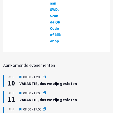
aan
SWD.
Scan
de QR
Code
of klik
er op
.
Aankomende evenementen
U
08:00
-
17:00
AUG
10
i
VAKANTIE, dus we zijn gesloten
t
g
U
08:00
-
17:00
AUG
e
11
i
VAKANTIE, dus we zijn gesloten
l
t
i
g
U
08:00
-
17:00
AUG
c
e