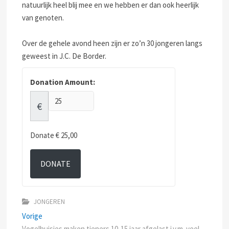
natuurlijk heel blij mee en we hebben er dan ook heerlijk
van genoten.
Over de gehele avond heen zijn er zo’n 30 jongeren langs
geweest in J.C. De Border.
Donation Amount:
€
Donate
€ 25,00
DONATE
JONGEREN
Bericht
Previous
Vorige
post:
Vogelhuisjes maken tieners 10-15 jaar afgelast i.v.m. veel