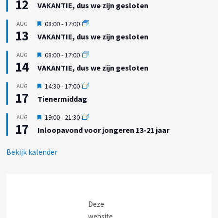
12
i
h
VAKANTIE, dus we zijn gesloten
l
t
t
i
g
U
08:00
-
17:00
AUG
c
e
13
i
h
VAKANTIE, dus we zijn gesloten
l
t
t
i
g
U
08:00
-
17:00
AUG
c
e
14
i
h
VAKANTIE, dus we zijn gesloten
l
t
t
i
g
U
14:30
-
17:00
AUG
c
e
17
i
h
Tienermiddag
l
t
t
i
g
U
19:00
-
21:30
AUG
c
e
17
i
h
Inloopavond voor jongeren 13-21 jaar
l
t
t
i
g
c
Bekijk kalender
e
h
l
t
i
c
h
t
Deze
website