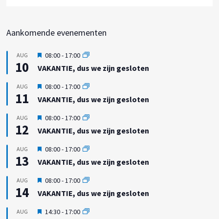
Aankomende evenementen
U
08:00
-
17:00
AUG
10
i
VAKANTIE, dus we zijn gesloten
t
g
U
08:00
-
17:00
AUG
e
11
i
VAKANTIE, dus we zijn gesloten
l
t
i
g
U
08:00
-
17:00
AUG
c
e
12
i
h
VAKANTIE, dus we zijn gesloten
l
t
t
i
g
U
08:00
-
17:00
AUG
c
e
13
i
h
VAKANTIE, dus we zijn gesloten
l
t
t
i
g
U
08:00
-
17:00
AUG
c
e
14
i
h
VAKANTIE, dus we zijn gesloten
l
t
t
i
g
U
14:30
-
17:00
AUG
c
e