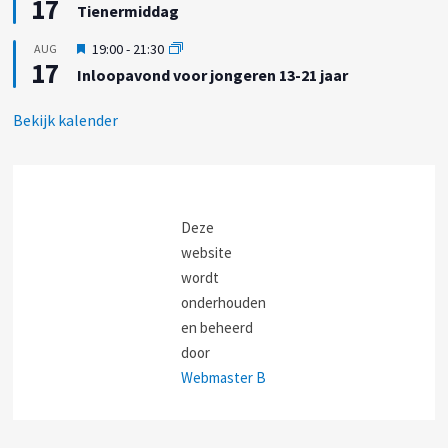
17
i
h
Tienermiddag
l
t
t
i
g
U
19:00
-
21:30
AUG
c
e
17
i
h
Inloopavond voor jongeren 13-21 jaar
l
t
t
i
g
c
Bekijk kalender
e
h
l
t
i
c
h
t
Deze
website
wordt
onderhouden
en beheerd
door
Webmaster B