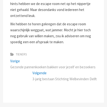
hints hebben we de escape room net op het nippertje
niet gehaald. Maar desondanks vond iedereen het
ontzettend leuk.
We hebben te horen gekregen dat de escape room
waarschijnlijk weggaat, wat jammer. Mocht je hier toch
nog gebruik van willen maken, zou ik adviseren om nog
spoedig een een afspraak te maken.
TIENERS
Bericht
Previous
Vorige
post:
Gezonde pannenkoeken bakken voor jezelf en bezoekers
navigatie
Next
Volgende
post:
3-jarig bestaan Stichting Welbevinden Delft