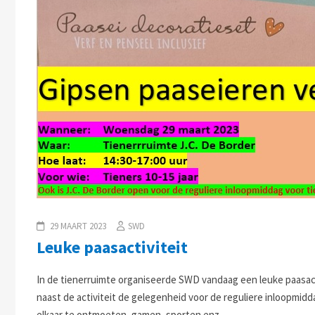
29 MAART 2023
SWD
Leuke paasactiviteit
In de tienerruimte organiseerde SWD vandaag een leuke paasactiv
naast de activiteit de gelegenheid voor de reguliere inloopmidda
elkaar te ontmoeten, gamen, sporten enz.