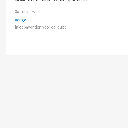
TIENERS
Bericht
Previous
Vorige
post:
Inloopavonden voor de jeugd
navigatie