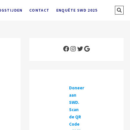
Sear
NGSTIJDEN
CONTACT
ENQUÊTE SWD 2025
…
Facebook
Instagram
Twitter
Google
Doneer
aan
SWD.
Scan
de QR
Code