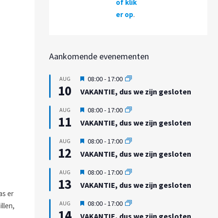
of klik
er op
.
Aankomende evenementen
U
08:00
-
17:00
AUG
10
i
VAKANTIE, dus we zijn gesloten
t
g
U
08:00
-
17:00
AUG
e
11
i
VAKANTIE, dus we zijn gesloten
l
t
i
g
U
08:00
-
17:00
AUG
c
e
12
i
h
VAKANTIE, dus we zijn gesloten
l
t
t
i
g
U
08:00
-
17:00
AUG
c
e
13
i
h
VAKANTIE, dus we zijn gesloten
l
t
t
as er
i
g
U
08:00
-
17:00
AUG
llen,
c
e
14
i
h
VAKANTIE, dus we zijn gesloten